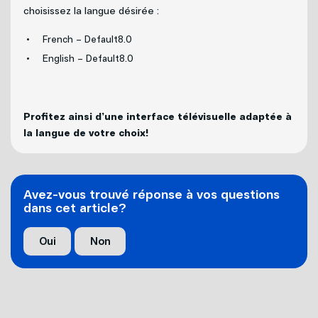
Internet
choisissez la langue désirée :
Nouvelles adresses
French – Default8.0
Téléphonie
Projets cellulaires
English – Default8.0
Politique de bénévolat
Mobilité
Profitez ainsi d’une interface télévisuelle adaptée à
la langue de votre choix!
Carrières
Capsules vidéos
Nous joindre
Avez-vous trouvé réponse à vos questions
dans cet article?
Oui
Non