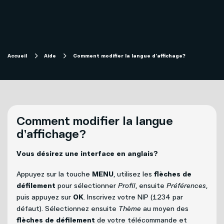
Magasiner
Internet
Aide
Accueil
Aide
Comment modifier la langue d’affichage?
Télévision
Projets de fibre optique subventionnés
Forfaits télévision SOFI
Migration technologique - Service télévisuel
Comment modifier la langue
Mobilité
d’affichage?
Compte et facturation
Vous désirez une interface en anglais?
Téléphonie
Soutien technique
Affaires
Appuyez sur la touche
MENU
, utilisez les
flèches de
défilement
pour sélectionner
Profil
, ensuite
Préférences
,
puis appuyez sur
OK
. Inscrivez votre NIP (1234 par
Télévision
Mon Sogetel
défaut). Sélectionnez ensuite
Thème
au moyen des
flèches de défilement
de votre télécommande et