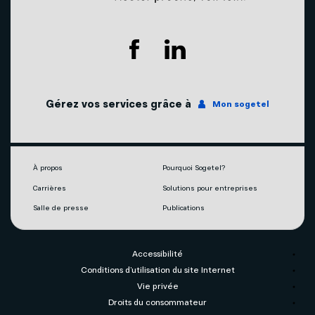
Nos succursales
Soutien technique
Agents mobilité autorisés
Télévision
Couverture du réseau
Internet
Gérez vos services grâce à
Mon sogetel
Notre engagement écoresponsable
Téléphonie
Mobilité
À propos
Pourquoi Sogetel?
Carrières
Solutions pour entreprises
Capsules vidéos
Salle de presse
Publications
Accessibilité
Conditions d’utilisation du site Internet
Vie privée
Droits du consommateur