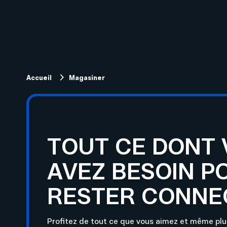
Internet
Projets de fibre optique
Télévision
Migration technol
subventionnés
Service télévisuel
Forfaits télévision
Internet
Téléphonie
Accueil
Magasiner
TOUT CE DONT
AVEZ BESOIN P
RESTER CONNE
Profitez de tout ce que vous aimez et même plus