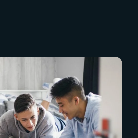
chnique
Télévision
idéos