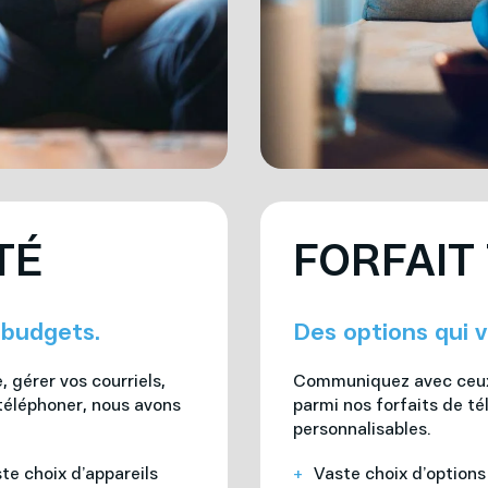
TÉ
FORFAIT
 budgets.
Des options qui v
 gérer vos courriels,
Communiquez avec ceux 
téléphoner, nous avons
parmi nos forfaits de té
personnalisables.
te choix d’appareils
Vaste choix d’options