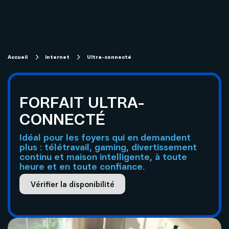
Magasiner
Internet
Aide
Accueil
Internet
Ultra-connecté
Télévision
Projets de fibre optique subventionnés
Forfaits télévision SOFI
FORFAIT ULTRA-
Migration technologique - Service télévisuel
CONNECTÉ
Mobilité
Idéal pour les foyers qui en demandent
Compte et facturation
plus : télétravail, gaming, divertissement
continu et maison intelligente, à toute
Téléphonie
heure et en toute confiance.
Soutien technique
Affaires
Vérifier la disponibilité
Télévision
Mon Sogetel