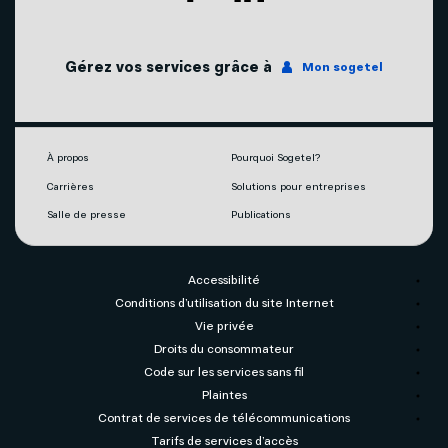
Couverture du réseau
Internet
Gérez vos services grâce à
Mon sogetel
Notre engagement écoresponsable
Téléphonie
Mobilité
À propos
Pourquoi Sogetel?
Carrières
Solutions pour entreprises
Capsules vidéos
Salle de presse
Publications
Accessibilité
Conditions d’utilisation du site Internet
Vie privée
Droits du consommateur
Code sur les services sans fil
Plaintes
Contrat de services de télécommunications
Tarifs de services d’accès