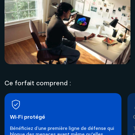
Internet
Nouvelles adresses
Téléphonie
Projets cellulaires
Politique de bénévolat
Mobilité
Carrières
Capsules vidéos
Nous joindre
Ce forfait comprend :
Wi‑Fi protégé
Bénéficiez d’une première ligne de défense qui
bloque des menaces avant même qu'elles