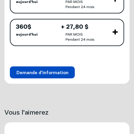
aujourd'hui
PAR MOIS
Prénom *
Pendant 24 mois
Votre achat comprend
360
$
+
27
,
80 $
aujourd'hui
PAR MOIS
Pendant 24 mois
Nom *
Votre achat comprend
Demande d'information
Adresse *
Ville *
Vous l'aimerez