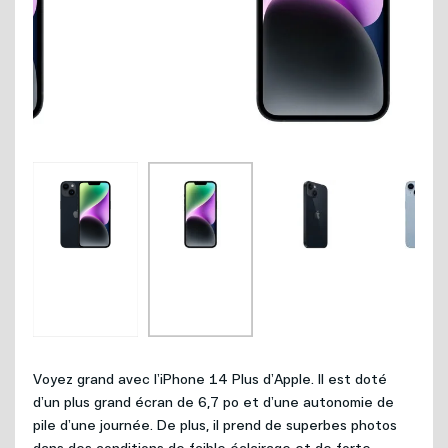
Internet
Nouvelles adresses
Téléphonie
Projets cellulaires
Politique de bénévolat
Mobilité
Carrières
Capsules vidéos
Nous joindre
Voyez grand avec l’iPhone 14 Plus d’Apple. Il est doté
d’un plus grand écran de 6,7 po et d’une autonomie de
pile d’une journée. De plus, il prend de superbes photos
dans des conditions de faible éclairage et de forte