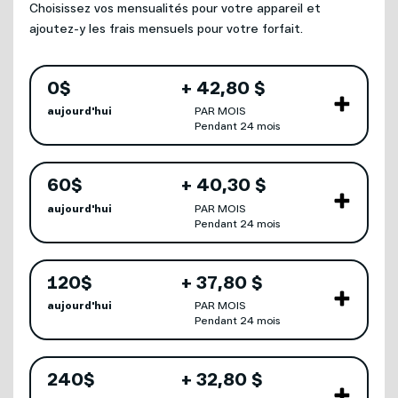
Choisissez vos mensualités pour votre appareil et
ajoutez-y les frais mensuels pour votre forfait.
0
$
+
42
,
80 $
aujourd'hui
PAR MOIS
Pendant 24 mois
Votre achat comprend
60
$
+
40
,
30 $
aujourd'hui
PAR MOIS
Pendant 24 mois
Votre achat comprend
120
$
+
37
,
80 $
aujourd'hui
PAR MOIS
Pendant 24 mois
Demande d'information
Votre achat comprend
240
$
+
32
,
80 $