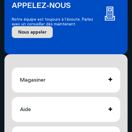
APPELEZ-NOUS
Capteurs
Accéléromètre, gyroscope, capteur de
proximité, capteur de luminosité ambiante,
Notre équipe est toujours à l’écoute. Parlez
groupe de capteurs, lecteur d'empreintes
avec un conseiller dès maintenant.
digitales, capteur de DAS, boussole
Nous appeler
électronique, baromètre
Batterie
5 000 mAh
Chargement
Compatible avec la recharge à 30 W
Magasiner
Caméras
Caméra avant
autoportrait 16 Mpx Ouverture à f/2,4
Internet
Aide
Caméra vidéo frontale
HD intégrale (30 i/s)
Télévision
Fonctions
Animation des autoportraits,
caméra avant
Autoportrait avec gestes