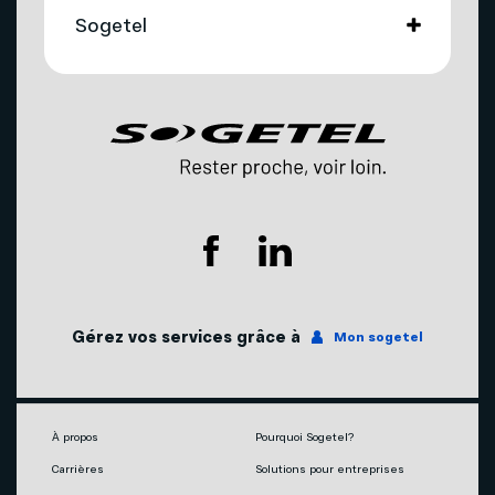
Projets de fibre optique subventionnés
Mobilité
Sogetel
Caméra
Capteur de 50 Mpx Ouverture à f/1,8
arrière
avec technologie quad pixel
Migration technologique - Service télévisuel
Téléphonie
principale
Nous joindre
Caméra arrière 2
2 Mpx Ouverture à f/2,4 (macro)
Compte et facturation
Promotions
Caméra vidéo arrière
HD intégrale (30 i/s)
Nos succursales
Soutien technique
Fonctions
Vision nocturne, Portrait, Panorama, Mode
Agents mobilité autorisés
caméras
Pro, Balayage, Bascule et décentrement,
Télévision
arrières
Optimisation des photos, Capture
automatique des sourires, Intégration de
Couverture du réseau
Internet
Lentille Google, Amélioration automatique
Gérez vos services grâce à
Mon sogetel
avec Google Photos, Zoom numérique
Notre engagement écoresponsable
haute résolution (jusqu'à 8x), Vision macro,
Téléphonie
HDR, Photos en rafale, Grille d'assistance,
Niveau à bulle, Filigrane, Lecteur de codes à
Mobilité
barres, Retouche de visage, Cabine photo
À propos
Pourquoi Sogetel?
Carrières
Solutions pour entreprises