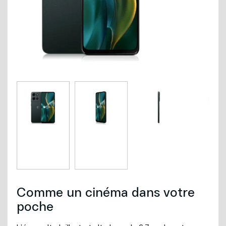
Internet
Nouvelles adresses
Téléphonie
Projets cellulaires
Politique de bénévolat
Mobilité
Carrières
Capsules vidéos
Nous joindre
Comme un cinéma dans votre
poche