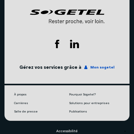
Nous joindre
Compte et facturation
Promotions
Nos succursales
Soutien technique
Agents mobilité autorisés
Télévision
Couverture du réseau
Internet
Gérez vos services grâce à
Mon sogetel
Notre engagement écoresponsable
Téléphonie
Mobilité
À propos
Pourquoi Sogetel?
Carrières
Solutions pour entreprises
Capsules vidéos
Salle de presse
Publications
Accessibilité