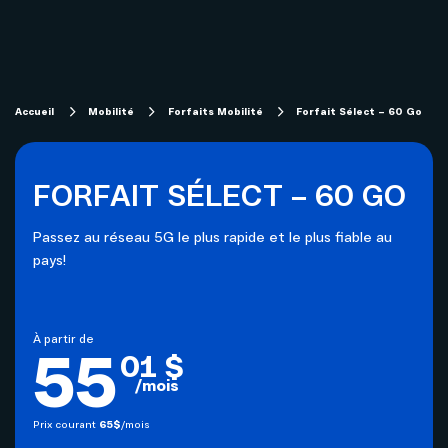
Magasiner
Internet
Aide
Accueil
Mobilité
Forfaits Mobilité
Forfait Sélect – 60 Go
Télévision
Projets de fibre optique subventionnés
FORFAIT SÉLECT – 60 GO
Forfaits télévision SOFI
Migration technologique - Service télévisuel
Passez au réseau 5G le plus rapide et le plus fiable au
Mobilité
pays!
Compte et facturation
Téléphonie
Soutien technique
Affaires
à partir de
55
01 $
/mois
Télévision
Mon Sogetel
Prix courant
65
$
/mois