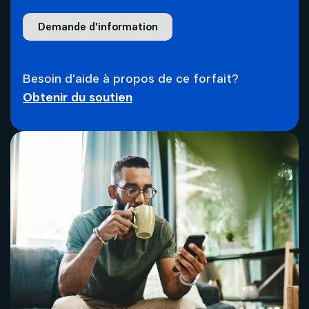
Internet
Nouvelles adresses
Demande d'information
Téléphonie
Projets cellulaires
Besoin d'aide à propos de ce forfait?
Politique de bénévolat
Mobilité
Obtenir du soutien
Carrières
Capsules vidéos
Nous joindre