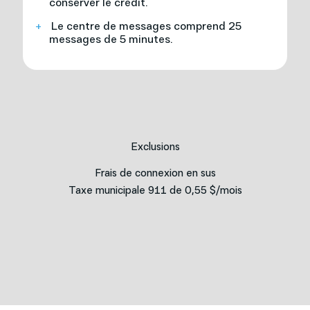
conserver le crédit.
Le centre de messages comprend 25
messages de 5 minutes.
Adresse *
Ville *
Exclusions
Frais de connexion en sus
Taxe municipale 911 de 0,55 $/mois
Courriel *
Téléphone