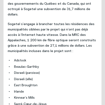
Internet
des gouvernements du Québec et du Canada, qui ont
Nouvelles adresses
octroyé à Sogetel une subvention de 31,7 millions de
dollars.
Téléphonie
Projets cellulaires
Sogetel s’engage à brancher toutes les résidences des
municipalités ciblées par le projet qui n’ont pas déjà
Politique de bénévolat
Mobilité
accès à l’Internet haute vitesse. Dans la MRC des
Appalaches, 1 200 km de fibre optique seront construits
Carrières
grâce à une subvention de 27,1 millions de dollars. Les
Capsules vidéos
municipalités incluses dans le projet sont :
Nous joindre
Adstock
Beaulac-Garthby
Disraeli (paroisse)
Disraeli (ville)
East Broughton
Irlande
Kinnear’s Mills
Sacré-Cœur-de-Jésus