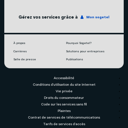
Couverture du réseau
Internet
Gérez vos services grâce à
Mon sogetel
Notre engagement écoresponsable
Téléphonie
Mobilité
À propos
Pourquoi Sogetel?
Carrières
Solutions pour entreprises
Capsules vidéos
Salle de presse
Publications
Accessibilité
Conditions d’utilisation du site Internet
Vie privée
Droits du consommateur
Code sur les services sans fil
Plaintes
Contrat de services de télécommunications
Tarifs de services d’accès