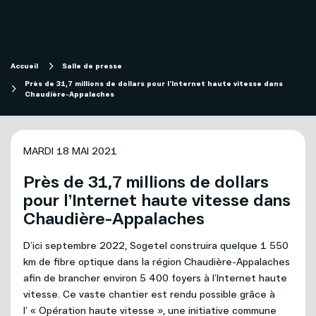
Magasiner
Internet
Aide
Accueil
Salle de presse
Près de 31,7 millions de dollars pour l’Internet haute vitesse dans
Chaudière-Appalaches
Télévision
Projets de fibre optique subventionnés
Forfaits télévision SOFI
Migration technologique - Service télévisuel
MARDI 18 MAI 2021
Mobilité
Près de 31,7 millions de dollars
Compte et facturation
pour l’Internet haute vitesse dans
Chaudière-Appalaches
Téléphonie
Soutien technique
Affaires
D’ici septembre 2022, Sogetel construira quelque 1 550
km de fibre optique dans la région Chaudière-Appalaches
afin de brancher environ 5 400 foyers à l’Internet haute
Télévision
Mon Sogetel
vitesse. Ce vaste chantier est rendu possible grâce à
l’ « Opération haute vitesse », une initiative commune