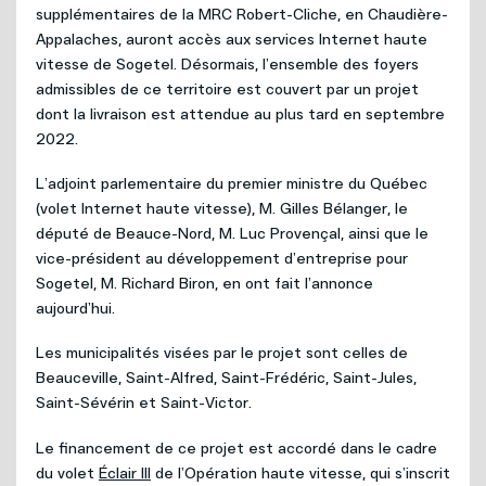
Internet
supplémentaires de la MRC Robert-Cliche, en Chaudière-
Nouvelles adresses
Appalaches, auront accès aux services Internet haute
vitesse de Sogetel. Désormais, l’ensemble des foyers
Téléphonie
Projets cellulaires
admissibles de ce territoire est couvert par un projet
dont la livraison est attendue au plus tard en septembre
2022.
Politique de bénévolat
Mobilité
L’adjoint parlementaire du premier ministre du Québec
Carrières
(volet Internet haute vitesse), M. Gilles Bélanger, le
Capsules vidéos
député de Beauce-Nord, M. Luc Provençal, ainsi que le
vice-président au développement d’entreprise pour
Nous joindre
Sogetel, M. Richard Biron, en ont fait l’annonce
aujourd’hui.
Les municipalités visées par le projet sont celles de
Beauceville, Saint-Alfred, Saint-Frédéric, Saint-Jules,
Saint-Sévérin et Saint-Victor.
Le financement de ce projet est accordé dans le cadre
du volet
Éclair III
de l’Opération haute vitesse, qui s’inscrit