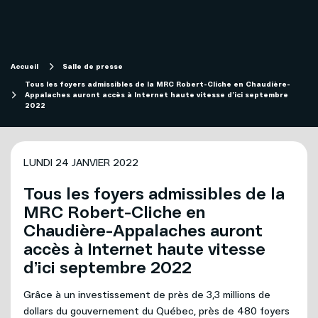
Magasiner
Internet
Aide
Accueil
Salle de presse
Tous les foyers admissibles de la MRC Robert-Cliche en Chaudière-
Appalaches auront accès à Internet haute vitesse d’ici septembre
Télévision
Projets de fibre optique subventionnés
2022
Forfaits télévision SOFI
Migration technologique - Service télévisuel
LUNDI 24 JANVIER 2022
Mobilité
Tous les foyers admissibles de la
Compte et facturation
MRC Robert-Cliche en
Téléphonie
Chaudière-Appalaches auront
Soutien technique
Affaires
accès à Internet haute vitesse
d’ici septembre 2022
Télévision
Grâce à un investissement de près de 3,3 millions de
Mon Sogetel
dollars du gouvernement du Québec, près de 480 foyers