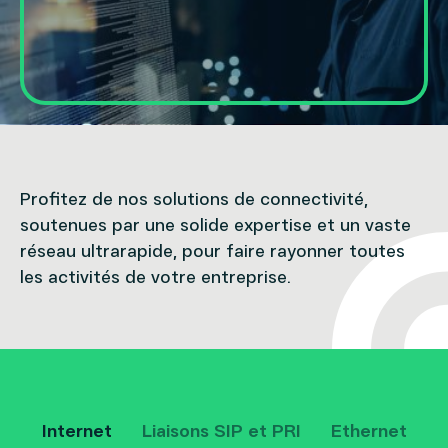
Ethernet
Réseau privé sécurisé
INFONUAGIQUE
Hébergement
Colocation
Profitez de nos solutions de connectivité,
soutenues par une solide expertise et un vaste
réseau ultrarapide, pour faire rayonner toutes
TÉLÉVISION
les activités de votre entreprise.
Télévision d'affaires
MOBILITÉ D'AFFAIRES
Mobilité d'affaires
Internet
Liaisons SIP et PRI
Ethernet