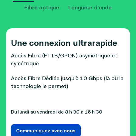
Fibre optique
Longueur d’onde
Une connexion ultrarapide
Accès Fibre (FTTB/GPON) asymétrique et
symétrique
Et si on commençait par
Accès Fibre Dédiée jusqu’à 10 Gbps (là où la
prendre un café virtuel?
technologie le permet)
Nos conseillers affaires sont toujours disponibles
pour discuter avec vous et pour répondre à vos
Du lundi au vendredi de 8 h 30 à 16 h 30
préoccupations afin de vous proposer la solution
qui colle aux besoins de votre entreprise. Une
discussion sympathique et sans engagement.
Communiquez avec nous