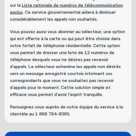
Internet
sur la
Liste nationale de numéros de télécommunication
Nouvelles adresses
exclus
. Ce service gouvernemental aidera à diminuer
considérablement les appels non souhaités.
Téléphonie
Projets cellulaires
Vous pouvez aussi vous abonner au sélecteur, une option
qui est offerte à la carte ou qui peut être choisie dans
Politique de bénévolat
Mobilité
votre forfait de téléphonie résidentielle. Cette option
vous permet de dresser une liste de 12 numéros de
Carrières
téléphone desquels vous ne désirez pas recevoir
Capsules vidéos
d’appels. Le sélecteur achemine les appels non désirés
vers un message enregistré courtois informant vos
Nous joindre
correspondants que vous ne souhaitez pas recevoir
d’appels pour le moment. Cette solution simple et
efficace vous permet d’avoir l’esprit tranquille.
Renseignez-vous auprès de notre équipe du service à la
clientèle au 1 866 764-8385.