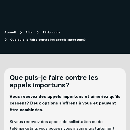
Magasiner
Internet
Aide
Accueil
Aide
Téléphonie
Que puis-je faire contre les appels importuns?
Télévision
Projets de fibre optique subventionnés
Forfaits télévision SOFI
Migration technologique - Service télévisuel
Mobilité
Que puis-je faire contre les
Compte et facturation
appels importuns?
Téléphonie
Vous recevez des appels importuns et aimeriez qu’ils
Soutien technique
Affaires
cessent? Deux options s’offrent à vous et peuvent
être combinées.
Télévision
Mon Sogetel
Si vous recevez des appels de sollicitation ou de
télémarketing, vous pouvez vous inscrire gratuitement