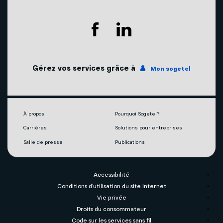
Soutien technique
Agents mobilité autorisés
Télévision
Couverture du réseau
Internet
Gérez vos services grâce à
Mon sogetel
Notre engagement écoresponsable
Téléphonie
Mobilité
À propos
Pourquoi Sogetel?
Carrières
Solutions pour entreprises
Capsules vidéos
Salle de presse
Publications
Accessibilité
Conditions d’utilisation du site Internet
Vie privée
Droits du consommateur
Code sur les services sans fil