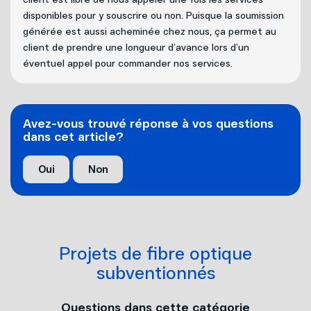
Internet
disponibles pour y souscrire ou non. Puisque la soumission
Nouvelles adresses
générée est aussi acheminée chez nous, ça permet au
client de prendre une longueur d’avance lors d’un
Téléphonie
Projets cellulaires
éventuel appel pour commander nos services.
Politique de bénévolat
Mobilité
Avez-vous trouvé réponse à vos questions
Carrières
dans cet article?
Capsules vidéos
Oui
Non
Nous joindre
Projets de fibre optique
subventionnés
Questions dans cette catégorie