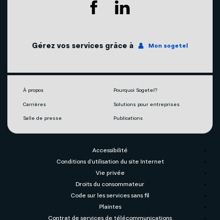
Agents mobilité autorisés
Télévision
Couverture du réseau
Internet
Gérez vos services grâce à
Mon sogetel
Notre engagement écoresponsable
Téléphonie
Mobilité
À propos
Pourquoi Sogetel?
Carrières
Solutions pour entreprises
Capsules vidéos
Salle de presse
Publications
Accessibilité
Conditions d’utilisation du site Internet
Vie privée
Droits du consommateur
Code sur les services sans fil
Plaintes
Contrat de services de télécommunications