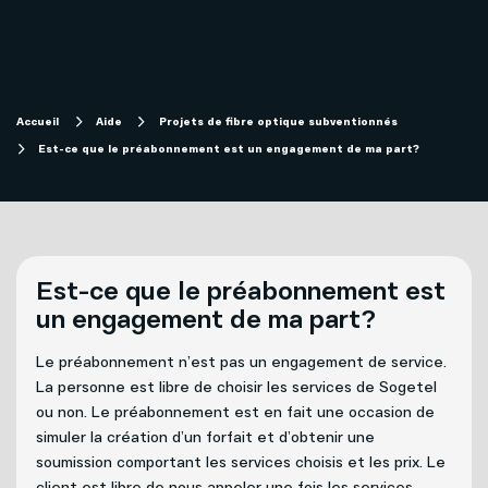
Magasiner
Internet
Aide
Accueil
Aide
Projets de fibre optique subventionnés
Est-ce que le préabonnement est un engagement de ma part?
Télévision
Projets de fibre optique subventionnés
Forfaits télévision SOFI
Migration technologique - Service télévisuel
Mobilité
Est-ce que le préabonnement est
Compte et facturation
un engagement de ma part?
Téléphonie
Le préabonnement n’est pas un engagement de service.
Soutien technique
Affaires
La personne est libre de choisir les services de Sogetel
ou non. Le préabonnement est en fait une occasion de
Télévision
simuler la création d’un forfait et d’obtenir une
Mon Sogetel
soumission comportant les services choisis et les prix. Le
client est libre de nous appeler une fois les services