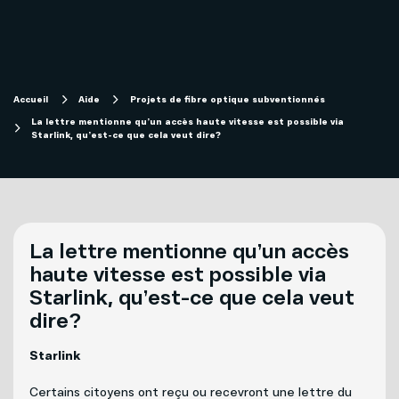
Magasiner
Internet
Aide
Accueil
Aide
Projets de fibre optique subventionnés
La lettre mentionne qu’un accès haute vitesse est possible via
Télévision
Projets de fibre optique subventionnés
Starlink, qu’est-ce que cela veut dire?
Forfaits télévision SOFI
Migration technologique - Service télévisuel
Mobilité
Compte et facturation
La lettre mentionne qu’un accès
haute vitesse est possible via
Téléphonie
Starlink, qu’est-ce que cela veut
Soutien technique
Affaires
dire?
Télévision
Starlink
Mon Sogetel
Certains citoyens ont reçu ou recevront une lettre du