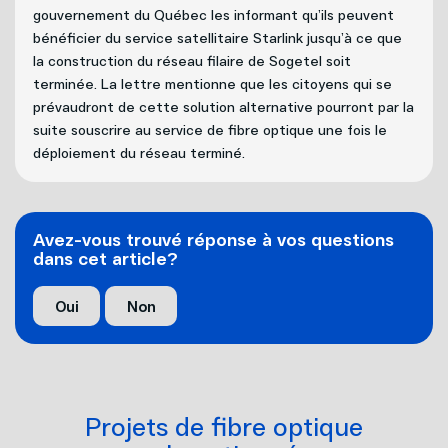
Internet
gouvernement du Québec les informant qu’ils peuvent
Nouvelles adresses
bénéficier du service satellitaire Starlink jusqu’à ce que
la construction du réseau filaire de Sogetel soit
Téléphonie
Projets cellulaires
terminée. La lettre mentionne que les citoyens qui se
prévaudront de cette solution alternative pourront par la
suite souscrire au service de fibre optique une fois le
Politique de bénévolat
Mobilité
déploiement du réseau terminé.
Carrières
Capsules vidéos
Avez-vous trouvé réponse à vos questions
Nous joindre
dans cet article?
Oui
Non
Projets de fibre optique