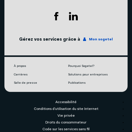
Soutien technique
Agents mobilité autorisés
Télévision
Couverture du réseau
Internet
Gérez vos services grâce à
Mon sogetel
Notre engagement écoresponsable
Téléphonie
Mobilité
À propos
Pourquoi Sogetel?
Carrières
Solutions pour entreprises
Capsules vidéos
Salle de presse
Publications
Accessibilité
Conditions d’utilisation du site Internet
Vie privée
Droits du consommateur
Code sur les services sans fil