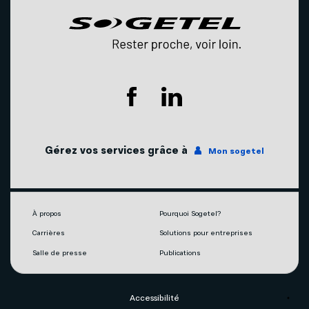
Nous joindre
Compte et facturation
Promotions
Nos succursales
Soutien technique
Agents mobilité autorisés
Télévision
Couverture du réseau
Internet
Gérez vos services grâce à
Mon sogetel
Notre engagement écoresponsable
Téléphonie
Mobilité
À propos
Pourquoi Sogetel?
Carrières
Solutions pour entreprises
Capsules vidéos
Salle de presse
Publications
Accessibilité