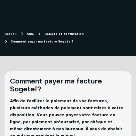
Magasiner
Internet
Aide
Accueil
Aide
Compte et facturation
Comment payer ma facture Sogetel?
Télévision
Projets de fibre optique subvention
Forfaits télévision SOFI
Migration technologique - Service télé
Mobilité
Comment payer ma facture
Compte et facturation
Sogetel?
Téléphonie
Afin de faciliter le paiement de vos factures,
Soutien technique
Affaires
plusieurs méthodes de paiement sont mises à votre
disposition. Vous pouvez payer votre facture en
Télévision
ligne, par paiement préautorisé, par chèque et
Mon Sogetel
même directement à nos bureaux. À vous de choisir
ce qui vous convient le mieux!