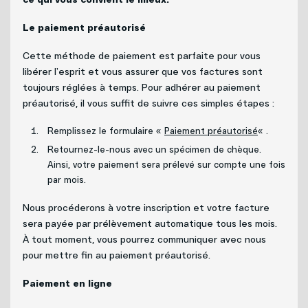
Internet
Nouvelles adresses
Le paiement préautorisé
Téléphonie
Projets cellulaires
Cette méthode de paiement est parfaite pour vous
libérer l’esprit et vous assurer que vos factures sont
toujours réglées à temps. Pour adhérer au paiement
Politique de bénévolat
Mobilité
préautorisé, il vous suffit de suivre ces simples étapes :
Remplissez le formulaire «
Paiement préautorisé
« .
Carrières
Capsules vidéos
Retournez-le-nous avec un spécimen de chèque.
Ainsi, votre paiement sera prélevé sur compte une fois
Nous joindre
par mois.
Nous procéderons à votre inscription et votre facture
sera payée par prélèvement automatique tous les mois.
À tout moment, vous pourrez communiquer avec nous
pour mettre fin au paiement préautorisé.
Paiement en ligne