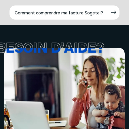
Comment comprendre ma facture Sogetel?
BESOIN D’AIDE?
BESOIN D’AIDE?